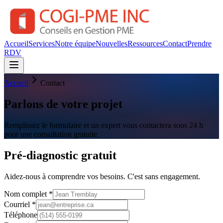
Accueil
Services
Notre équipe
Nouvelles
Ressources
Contact
Prendre
RDV
Accueil
Contact
Parlons de votre projet
Remplissez le formulaire et un expert vous contactera sous 24 h
pour une consultation gratuite.
Pré-diagnostic gratuit
Aidez-nous à comprendre vos besoins. C'est sans engagement.
Nom complet *
Courriel *
Téléphone